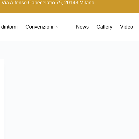
Via Alfonso Capecelatro 75, 20148 Milano
 dintorni
Convenzioni
News
Gallery
Video