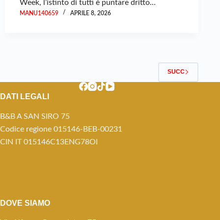
Week, l’istinto di tutti è puntare dritto…
MANU140659
APRILE 8, 2026
SUCC
DATI LEGALI
B&B A SAN SIRO 75
Codice regione 015146-BEB-00231
CIN IT 015146C13ENG78OI
DOVE SIAMO