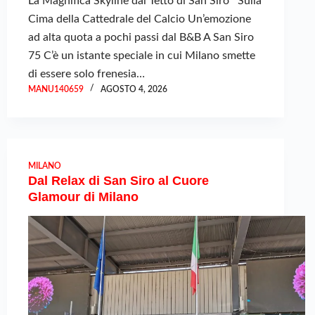
La Magnifica Skyline dal Tetto di San Siro Sulla
Cima della Cattedrale del Calcio Un’emozione
ad alta quota a pochi passi dal B&B A San Siro
75 C’è un istante speciale in cui Milano smette
di essere solo frenesia…
MANU140659
AGOSTO 4, 2026
MILANO
Dal Relax di San Siro al Cuore
Glamour di Milano