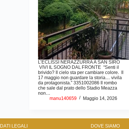
L’ECLISSI NERAZZURRA A SAN SIRO
VIVI IL SOGNO DAL FRONTE “Senti il
brivido? Il cielo sta per cambiare colore. Il
17 maggio non guardare la storia… vivila
da protagonista.” 3351002086 Il rombo
che sale dal prato dello Stadio Meazza
non…
manu140659
Maggio 14, 2026
DATI LEGALI
DOVE SIAMO