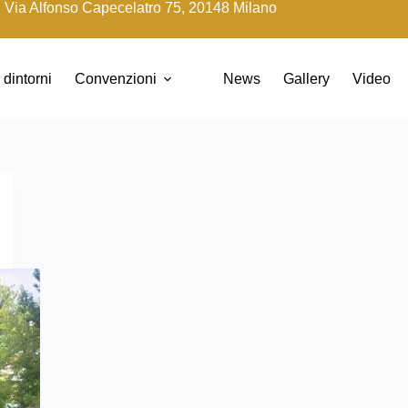
Via Alfonso Capecelatro 75, 20148 Milano
 dintorni
Convenzioni
News
Gallery
Video