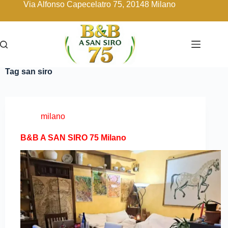
Via Alfonso Capecelatro 75, 20148 Milano
Tag
san siro
milano
B&B A SAN SIRO 75 Milano