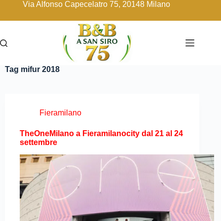
Via Alfonso Capecelatro 75, 20148 Milano
Tag
mifur 2018
Fieramilano
TheOneMilano a Fieramilanocity dal 21 al 24
settembre