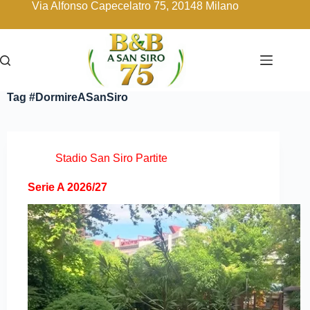
Via Alfonso Capecelatro 75, 20148 Milano
Tag
#DormireASanSiro
Stadio San Siro Partite
Serie A 2026/27