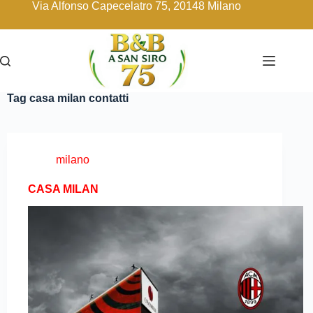
Via Alfonso Capecelatro 75, 20148 Milano
Tag
casa milan contatti
milano
CASA MILAN