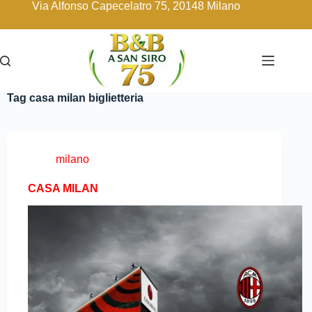
Via Alfonso Capecelatro 75, 20148 Milano
Tag
casa milan biglietteria
milano
CASA MILAN