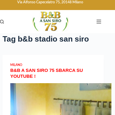
Via Alfonso Capecelatro 75, 20148 Milano
Tag
b&b stadio san siro
MILANO
B&B A SAN SIRO 75 SBARCA SU
YOUTUBE !