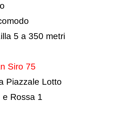
mo
r comodo
lla 5 a 350 metri
n Siro 75
a Piazzale Lotto
 5 e Rossa 1