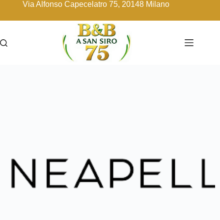
Via Alfonso Capecelatro 75, 20148 Milano