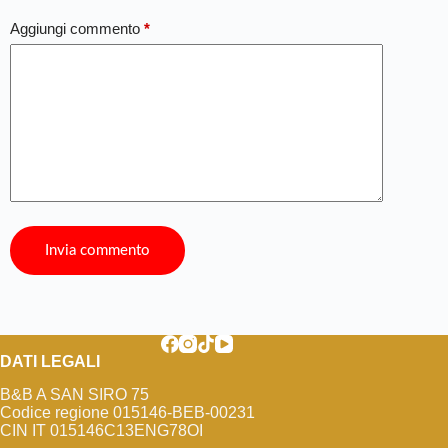
Aggiungi commento
*
Invia commento
DATI LEGALI
B&B A SAN SIRO 75
Codice regione 015146-BEB-00231
CIN IT 015146C13ENG78OI