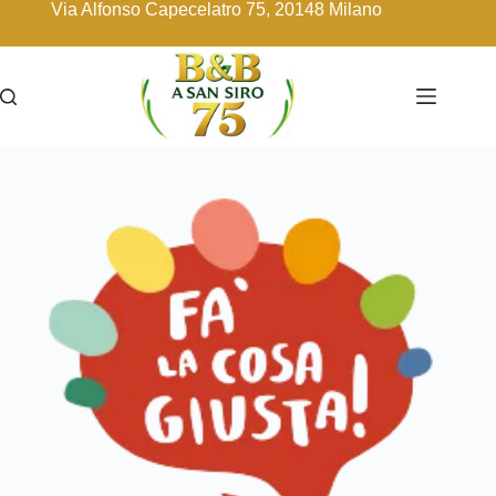
Via Alfonso Capecelatro 75, 20148 Milano