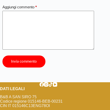
Aggiungi commento
*
Invia commento
DATI LEGALI
B&B A SAN SIRO 75
Codice regione 015146-BEB-00231
CIN IT 015146C13ENG78OI