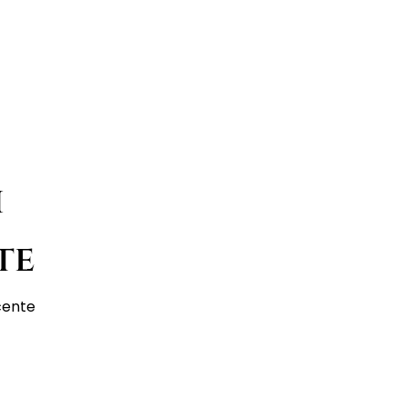
i
te
scente