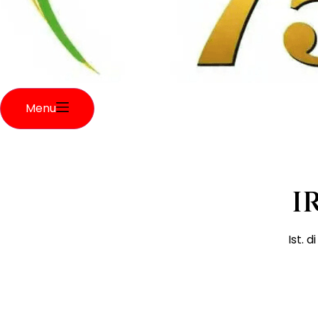
Menu
I
Ist. 