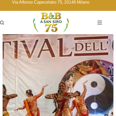
Via Alfonso Capecelatro 75, 20148 Milano