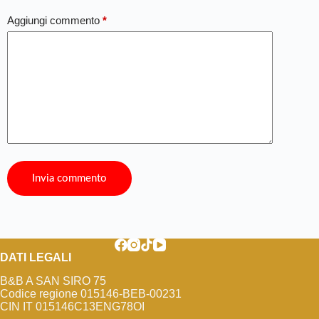
Aggiungi commento
*
Invia commento
DATI LEGALI
B&B A SAN SIRO 75
Codice regione 015146-BEB-00231
CIN IT 015146C13ENG78OI