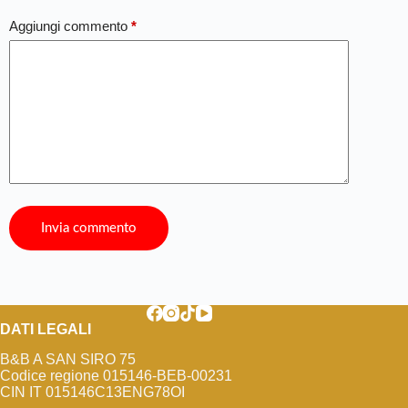
Aggiungi commento
*
Invia commento
DATI LEGALI
B&B A SAN SIRO 75
Codice regione 015146-BEB-00231
CIN IT 015146C13ENG78OI