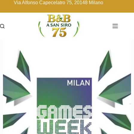
Via Alfonso Capecelatro 75, 20148 Milano