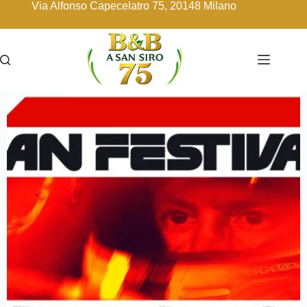
Via Alfonso Capecelatro 75, 20148 Milano