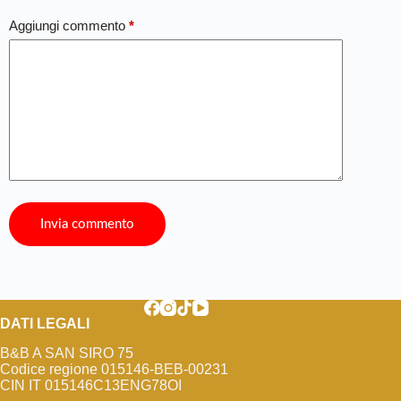
Aggiungi commento
*
Invia commento
DATI LEGALI
B&B A SAN SIRO 75
Codice regione 015146-BEB-00231
CIN IT 015146C13ENG78OI