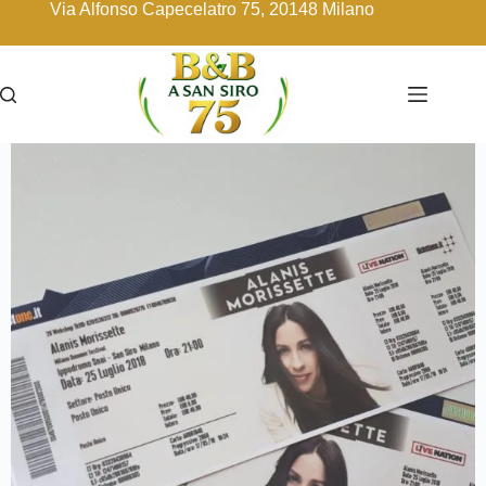
Via Alfonso Capecelatro 75, 20148 Milano