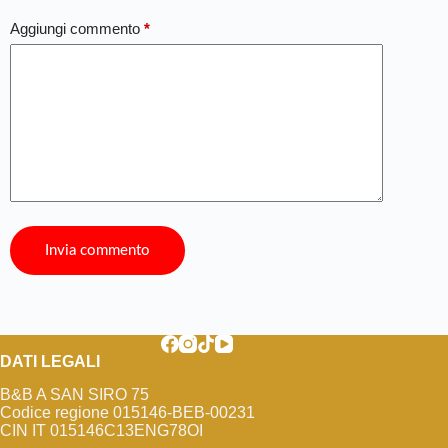
Aggiungi commento
*
Invia commento
DATI LEGALI
B&B A SAN SIRO 75
Codice regione 015146-BEB-00231
CIN IT 015146C13ENG78OI