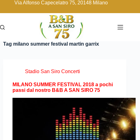
Via Alfonso Capecelatro 75, 20148 Milano
Tag
milano summer festival martin garrix
Stadio San Siro Concerti
MILANO SUMMER FESTIVAL 2018 a pochi
passi dal nostro B&B A SAN SIRO 75