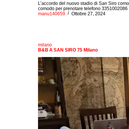
L’accordo del nuovo stadio di San Siro comodo
comodo per prenotare telefono 335100208
manu140659
Ottobre 27, 2024
milano
B&B A SAN SIRO 75 Milano