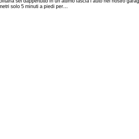
na sei dappertutto in un attimo lascia l’auto nel nostro gara
metri solo 5 minuti a piedi per…