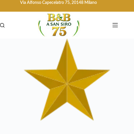
Via Alfonso Capecelatro 75, 20148 Milano
Salta
al
contenuto