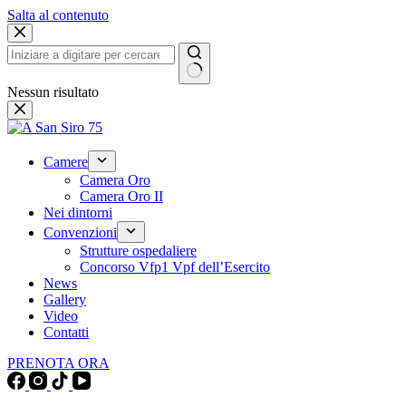
Salta al contenuto
Nessun risultato
Camere
Camera Oro
Camera Oro II
Nei dintorni
Convenzioni
Strutture ospedaliere
Concorso Vfp1 Vpf dell’Esercito
News
Gallery
Video
Contatti
PRENOTA ORA