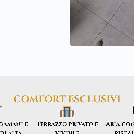
COMFORT ESCLUSIVI
ugamani e
Terrazzo privato e
Aria co
di alta
vivibile
risca