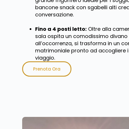
grande frigorifero ideale per i soggior
bancone snack con sgabelli alti cre
conversazione.
Fino a 4 posti letto:
Oltre alla camera
sala ospita un comodissimo divano
all’occorrenza, si trasforma in un co
matrimoniale pronto ad accogliere i
viaggio.
Prenota Ora