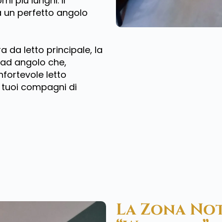
ni più lunghi. Il
a un perfetto angolo
 da letto principale, la
 ad angolo che,
nfortevole letto
 tuoi compagni di
La Zona Not