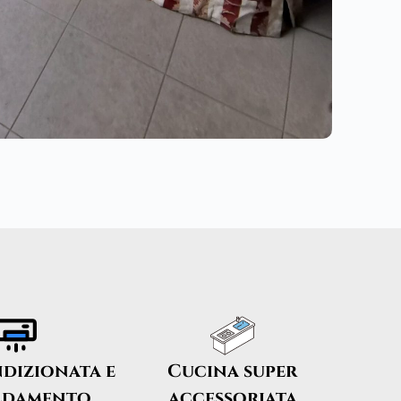
ndizionata e
Cucina super
ldamento
accessoriata