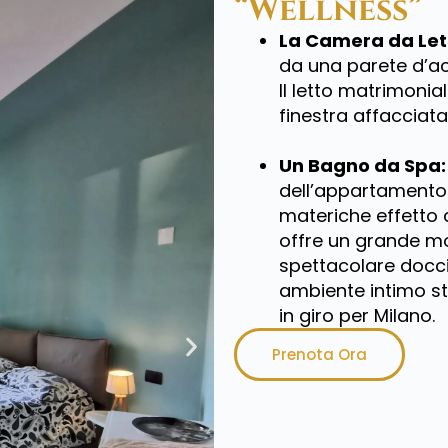
“Wellness”
La Camera da Let
da una parete d’acc
Il letto matrimoni
finestra affacciata
Un Bagno da Spa:
dell’appartamento.
materiche effetto 
offre un grande mo
spettacolare docci
ambiente intimo st
in giro per Milano.
Prenota Ora