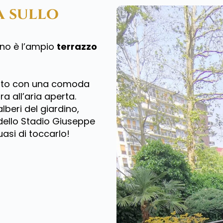
a sullo
rno è l’ampio
terrazzo
dato con una comoda
a all’aria aperta.
lberi del giardino,
dello Stadio Giuseppe
asi di toccarlo!