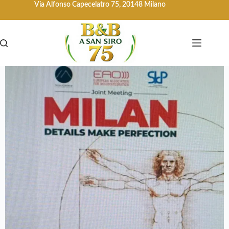
Via Alfonso Capecelatro 75, 20148 Milano