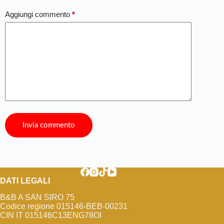
Aggiungi commento
*
Invia commento
DATI LEGALI
B&B A SAN SIRO 75
Codice regione 015146-BEB-00231
CIN IT 015146C13ENG78OI