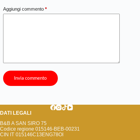
Aggiungi commento
*
Invia commento
DATI LEGALI
B&B A SAN SIRO 75
Codice regione 015146-BEB-00231
CIN IT 015146C13ENG78OI