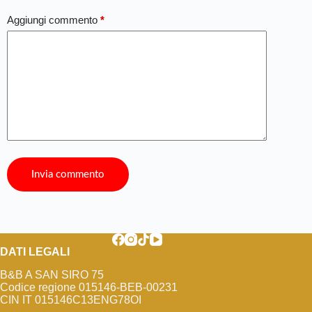
Aggiungi commento
*
Invia commento
DATI LEGALI
B&B A SAN SIRO 75
Codice regione 015146-BEB-00231
CIN IT 015146C13ENG78OI