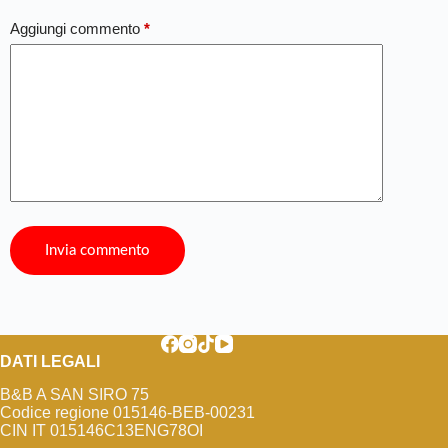
Aggiungi commento
*
Invia commento
DATI LEGALI
B&B A SAN SIRO 75
Codice regione 015146-BEB-00231
CIN IT 015146C13ENG78OI