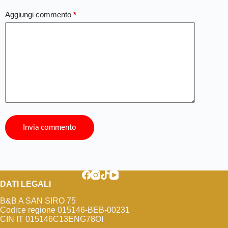
Aggiungi commento
*
Invia commento
DATI LEGALI
B&B A SAN SIRO 75
Codice regione 015146-BEB-00231
CIN IT 015146C13ENG78OI